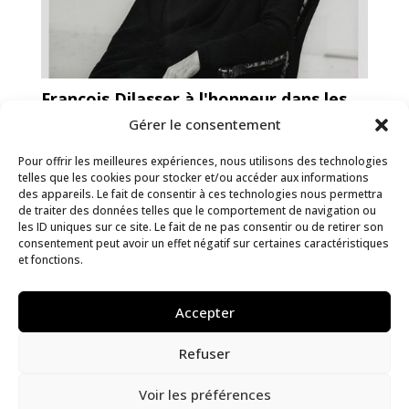
François Dilasser à l'honneur dans les
musées bretons
Gérer le consentement
Musée des Jacobins et Maison à
Pour offrir les meilleures expériences, nous utilisons des technologies
Pondalez
telles que les cookies pour stocker et/ou accéder aux informations
des appareils. Le fait de consentir à ces technologies nous permettra
Actualité
de traiter des données telles que le comportement de navigation ou
les ID uniques sur ce site. Le fait de ne pas consentir ou de retirer son
consentement peut avoir un effet négatif sur certaines caractéristiques
et fonctions.
Accepter
Refuser
Le dessous des mers. L'aventure de la
cartographie sous-marine
Voir les préférences