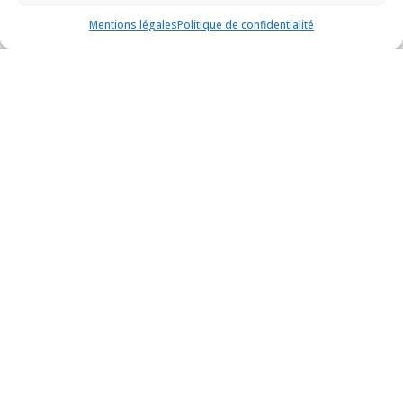
Musée de la Marine de Brest
Mentions légales
Politique de confidentialité
Exposition
L’inconnu de Vanikoro : histoires
humaines et botaniques, de Brest aux
Îles Salomon
Podcast