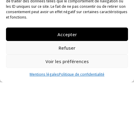
de traiter des données telles que le comportement de navigation ou
accueille une formation de l’INP sur les
les ID uniques sur ce site. Le fait de ne pas consentir ou de retirer son
consentement peut avoir un effet négatif sur certaines caractéristiques
chantiers des collections
et fonctions.
Musée des beaux-arts de Brest
Actualité
Accepter
Refuser
Voir les préférences
Mentions légales
Politique de confidentialité
Brest, l’art pour raconter la ville