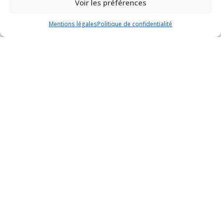
Collection
Voir les préférences
19ème siècle
Mentions légales
Politique de confidentialité
Brique aménagée pour souder les
hameçons à thon
Collection
Années 1920-1930