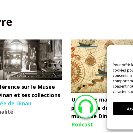
vre
Pour offrir 
cookies pou
consentir à
comportemen
férence sur le Musée
consentir o
caractéristi
inan et ses collections
Une carte marine
ée de Dinan
portugaise de 1632 au
Ac
alité
musée de Dinan
Podcast