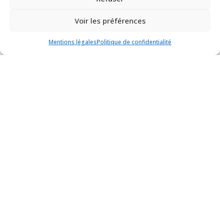
Voir les préférences
Mentions légales
Politique de confidentialité
Nouvelle acquisition pour le musée de
Pont-Aven !
Musée de Pont-Aven
Actualité