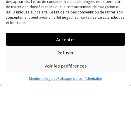
des appareils. Le fait de consentir à ces technologies nous permettra
de traiter des données telles que le comportement de navigation ou
les ID uniques sur ce site. Le fait de ne pas consentir ou de retirer son
Ce qui nous lie, carte blanche à Camille
consentement peut avoir un effet négatif sur certaines caractéristiques
et fonctions.
Bondon
Musée des beaux-arts de Rennes
Accepter
Exposition
Refuser
Voir les préférences
Mentions légales
Politique de confidentialité