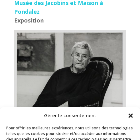
Musée des Jacobins et Maison à
Pondalez
Exposition
Gérer le consentement
François Dilasser à l'honneur dans les
musées bretons
Pour offrir les meilleures expériences, nous utilisons des technologies
telles que les cookies pour stocker et/ou accéder aux informations
Musée des Jacobins et Maison à
des appareils. Le fait de consentir à ces technologies nous permettra