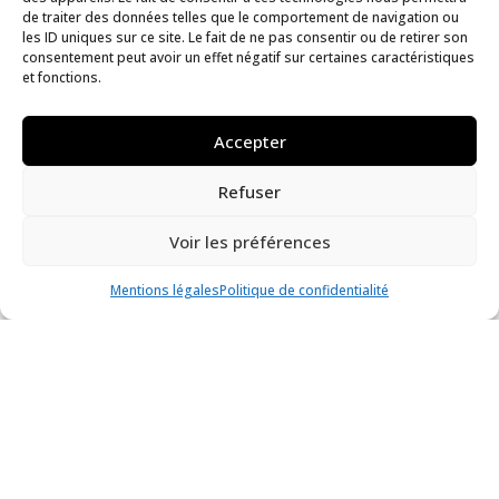
Pondalez
de traiter des données telles que le comportement de navigation ou
les ID uniques sur ce site. Le fait de ne pas consentir ou de retirer son
Actualité
consentement peut avoir un effet négatif sur certaines caractéristiques
et fonctions.
Accepter
Refuser
Voir les préférences
Mentions légales
Politique de confidentialité
La mort d’Hector
Collection
Joseph-Marie Vien
Vers 1785