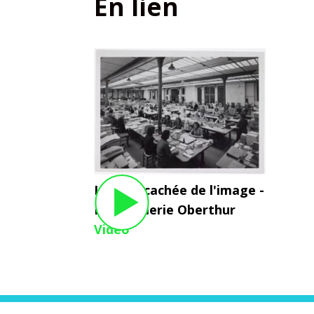
En lien
La face cachée de l'image -
L'imprimerie Oberthur
Vidéo