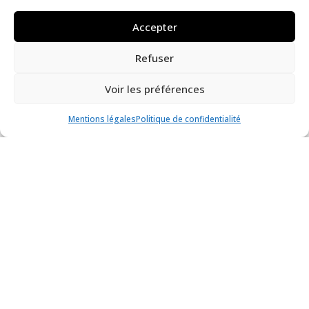
Alliances françaises.
Accepter
Je vous souhaite une belle découverte ! »
Refuser
Voir les préférences
Mentions légales
Politique de confidentialité
En lien avec