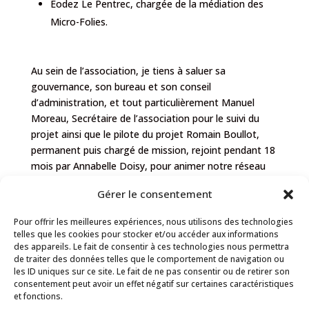
Eodez Le Pentrec, chargée de la médiation des
Micro-Folies.
Au sein de l’association, je tiens à saluer sa
gouvernance, son bureau et son conseil
d’administration, et tout particulièrement Manuel
Moreau, Secrétaire de l’association pour le suivi du
projet ainsi que le pilote du projet Romain Boullot,
permanent puis chargé de mission, rejoint pendant 18
mois par Annabelle Doisy, pour animer notre réseau
professionnel.
Gérer le consentement
C’est une collection Bretagne réussie qui donne une
Pour offrir les meilleures expériences, nous utilisons des technologies
belle visibilité à l’ensemble des partenaires dans la
telles que les cookies pour stocker et/ou accéder aux informations
diversité de leurs actions reflétées par une grande
des appareils. Le fait de consentir à ces technologies nous permettra
variété de ressources mises en ligne. La diffusion de la
de traiter des données telles que le comportement de navigation ou
collection Bretagne sera en breton et en gallo, mais
les ID uniques sur ce site. Le fait de ne pas consentir ou de retirer son
consentement peut avoir un effet négatif sur certaines caractéristiques
également en langues étrangères pour un
et fonctions.
rayonnement par le biais des Instituts culturels et les