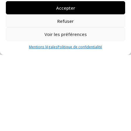
Musée départemental breton
Accepter
Exposition
Refuser
Voir les préférences
Mentions légales
Politique de confidentialité
Un nouveau regard sur les collections
textiles
Vidéo