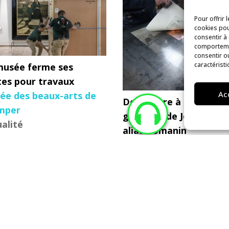
Pour offrir 
cookies pou
consentir à
comportemen
consentir o
caractéristi
musée ferme ses
tes pour travaux
Ac
ée des beaux-arts de
De l’ombre à la lumière
mper
gravures de Jean Mouli
alité
alias Romanin
Podcast