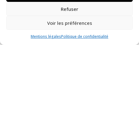
Refuser
Voir les préférences
Mentions légales
Politique de confidentialité
Rencontrer une conservatrice-
restauratrice au musée, quels sens
pour les publics ?
Musée Mathurin Méheut
Actualité