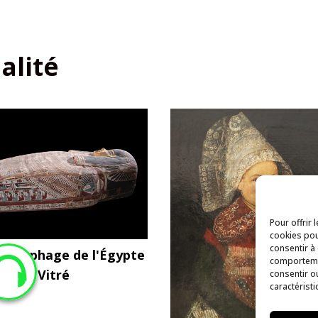
ualité
Pour offrir 
cookies pou
consentir à
sarcophage de l'Égypte
comportemen
que à Vitré
consentir o
caractéristi
io