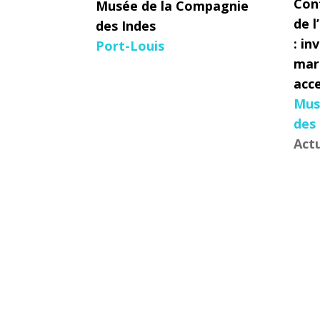
Conf
Musée de la Compagnie
de l
des Indes
: in
Port-Louis
mar
acc
Mus
des
Actu