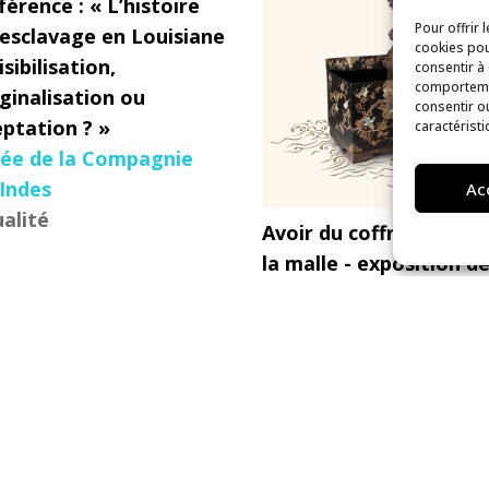
érence : « L’histoire
Pour offrir 
’esclavage en Louisiane
cookies pou
visibilisation,
consentir à
comportemen
ginalisation ou
consentir o
eptation ? »
caractéristi
ée de la Compagnie
 Indes
Ac
alité
Avoir du coffre et se fa
la malle - exposition d
poche
Musée de la Compagni
des Indes
Exposition